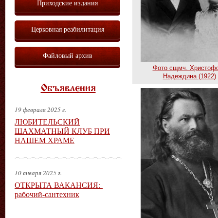
Приходские издания
Церковная реабилитация
Файловый архив
Фото сщмч. Христоф
Надеждина (1922)
Объявления
19 февраля 2025 г.
ЛЮБИТЕЛЬСКИЙ
ШАХМАТНЫЙ КЛУБ ПРИ
НАШЕМ ХРАМЕ
10 января 2025 г.
ОТКРЫТА ВАКАНСИЯ:
рабочий-сантехник