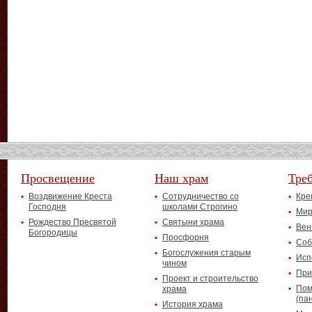
Просвещение
Наш храм
Тре
Воздвижение Креста
Сотрудничество со
Кре
Господня
школами Строгино
Мир
Рождество Пресвятой
Святыни храма
Вен
Богородицы
Просфорня
Соб
Богослужения старым
Исп
чином
При
Проект и строительство
Пом
храма
(па
История храма