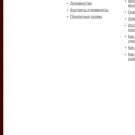
Мол
Духовенство
мол
Контакты и реквизиты
Осв
Приписные храмы
Осв
Исп
при
Как
здр
Как
Как
зна