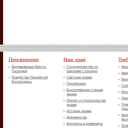
Просвещение
Наш храм
Тре
Воздвижение Креста
Сотрудничество со
Кре
Господня
школами Строгино
Мир
Рождество Пресвятой
Святыни храма
Вен
Богородицы
Просфорня
Соб
Богослужения старым
Исп
чином
При
Проект и строительство
Пом
храма
(па
История храма
Мол
Духовенство
мол
Контакты и реквизиты
Осв