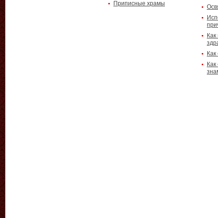
Приписные храмы
Осв
Исп
при
Как
здр
Как
Как
зна