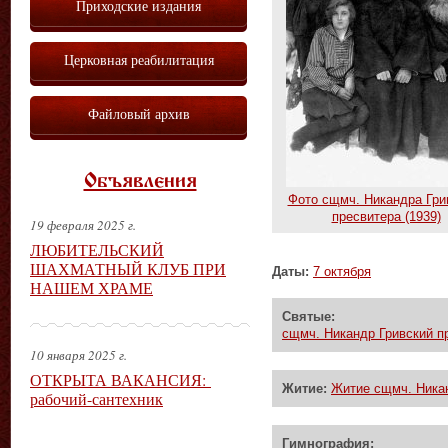
Приходские издания
Церковная реабилитация
Файловый архив
Объявления
Фото сщмч. Никандра Гри
пресвитера (1939)
19 февраля 2025 г.
ЛЮБИТЕЛЬСКИЙ
ШАХМАТНЫЙ КЛУБ ПРИ
Даты:
7 октября
НАШЕМ ХРАМЕ
Святые:
сщмч. Никандр Гривский пр
10 января 2025 г.
ОТКРЫТА ВАКАНСИЯ:
Житие:
Житие сщмч. Никан
рабочий-сантехник
Гимнография: