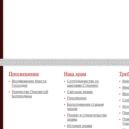
Просвещение
Наш храм
Тре
Воздвижение Креста
Сотрудничество со
Кре
Господня
школами Строгино
Мир
Рождество Пресвятой
Святыни храма
Вен
Богородицы
Просфорня
Соб
Богослужения старым
Исп
чином
При
Проект и строительство
Пом
храма
(па
История храма