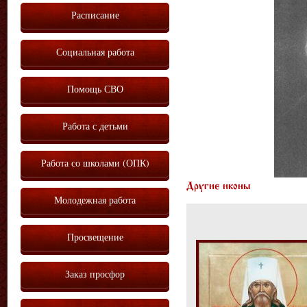
Расписание
Социальная работа
Помощь СВО
Работа с детьми
Работа со школами (ОПК)
Другие иконы
Молодежная работа
Просвещение
Заказ просфор