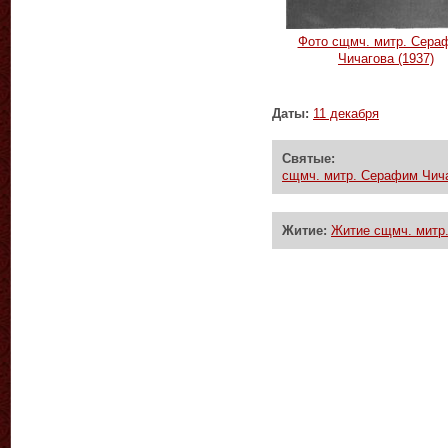
Фото сщмч. митр. Сера
Чичагова (1937)
Даты:
11 декабря
Святые:
сщмч. митр. Серафим Чича
Житие:
Житие сщмч. митр.