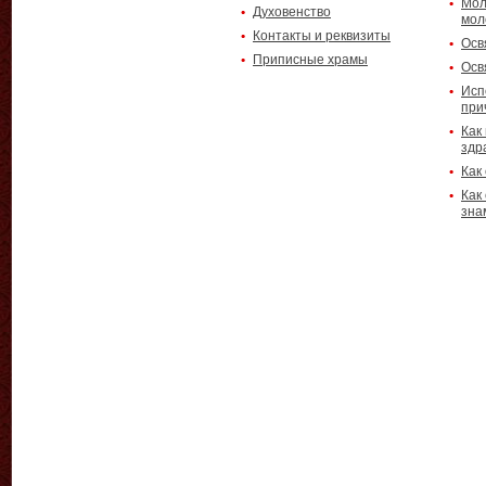
Мол
Духовенство
мол
Контакты и реквизиты
Осв
Приписные храмы
Осв
Исп
при
Как
здр
Как
Как
зна