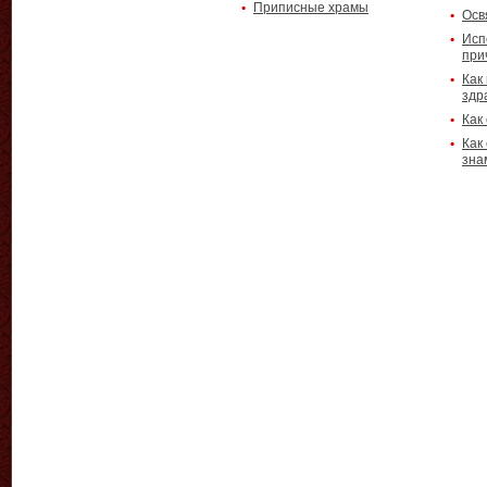
Приписные храмы
Осв
Исп
при
Как
здр
Как
Как
зна