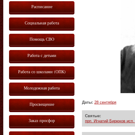
Расписание
Социальная работа
Помощь СВО
Работа с детьми
Работа со школами (ОПК)
Молодежная работа
Даты:
28 сентября
Просвещение
Святые:
Заказ просфор
прп. Игнатий Бирюков исп. 