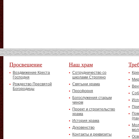
Просвещение
Наш храм
Тре
Воздвижение Креста
Сотрудничество со
Кре
Господня
школами Строгино
Мир
Рождество Пресвятой
Святыни храма
Вен
Богородицы
Просфорня
Соб
Богослужения старым
Исп
чином
При
Проект и строительство
Пом
храма
(па
История храма
Мол
Духовенство
мол
Контакты и реквизиты
Осв