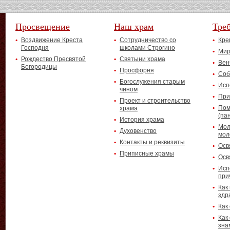
Просвещение
Наш храм
Тре
Воздвижение Креста
Сотрудничество со
Кре
Господня
школами Строгино
Мир
Рождество Пресвятой
Святыни храма
Вен
Богородицы
Просфорня
Соб
Богослужения старым
Исп
чином
При
Проект и строительство
Пом
храма
(па
История храма
Мол
Духовенство
мол
Контакты и реквизиты
Осв
Приписные храмы
Осв
Исп
при
Как
здр
Как
Как
зна