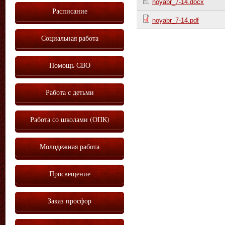
noyabr_7-14.docx
Расписание
noyabr_7-14.pdf
Социальная работа
Помощь СВО
Работа с детьми
Работа со школами (ОПК)
Молодежная работа
Просвещение
Заказ просфор