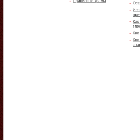
Приписные храмы
Осв
Исп
при
Как
здр
Как
Как
зна