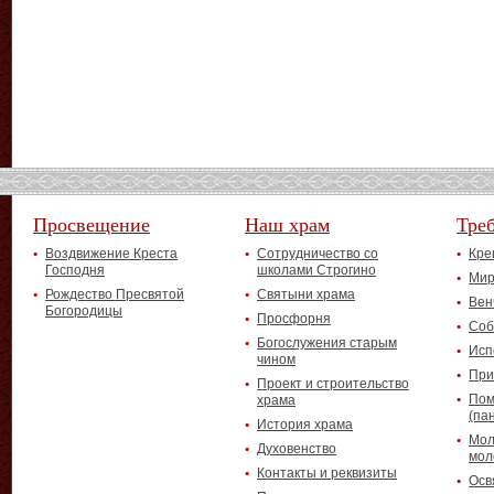
Просвещение
Наш храм
Тре
Воздвижение Креста
Сотрудничество со
Кре
Господня
школами Строгино
Мир
Рождество Пресвятой
Святыни храма
Вен
Богородицы
Просфорня
Соб
Богослужения старым
Исп
чином
При
Проект и строительство
Пом
храма
(па
История храма
Мол
Духовенство
мол
Контакты и реквизиты
Осв