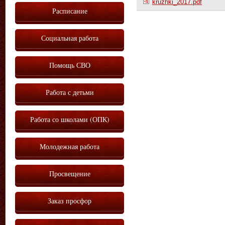
kruzhki_2017.pdf
Расписание
Социальная работа
Помощь СВО
Работа с детьми
Работа со школами (ОПК)
Молодежная работа
Просвещение
Заказ просфор