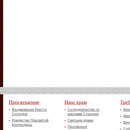
Просвещение
Наш храм
Тре
Воздвижение Креста
Сотрудничество со
Кре
Господня
школами Строгино
Мир
Рождество Пресвятой
Святыни храма
Вен
Богородицы
Просфорня
Соб