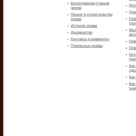
Богослужения старым
Исп
чином
При
Проект и строительство
Пом
храма
(па
История храма
Мол
Духовенство
мол
Контакты и реквизиты
Осв
Приписные храмы
Осв
Исп
при
Как
здр
Как
Как
зна