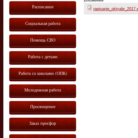
Вложение
Расписание
rapisanie_oktyabr_2017.
Социальная работа
Помощь СВО
Работа с детьми
Работа со школами (ОПК)
Молодежная работа
Просвещение
Заказ просфор