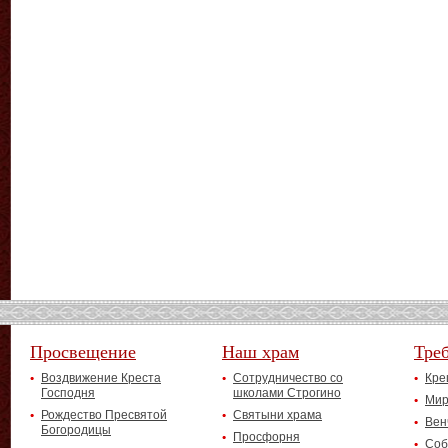
Просвещение
Наш храм
Тре
Воздвижение Креста
Сотрудничество со
Кре
Господня
школами Строгино
Мир
Рождество Пресвятой
Святыни храма
Вен
Богородицы
Просфорня
Соб