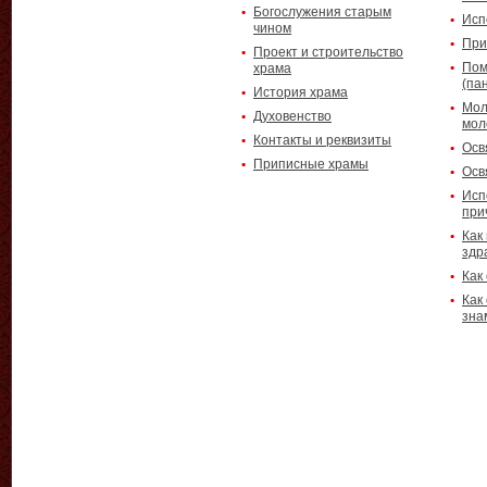
Богослужения старым
Исп
чином
При
Проект и строительство
Пом
храма
(па
История храма
Мол
Духовенство
мол
Контакты и реквизиты
Осв
Приписные храмы
Осв
Исп
при
Как
здр
Как
Как
зна