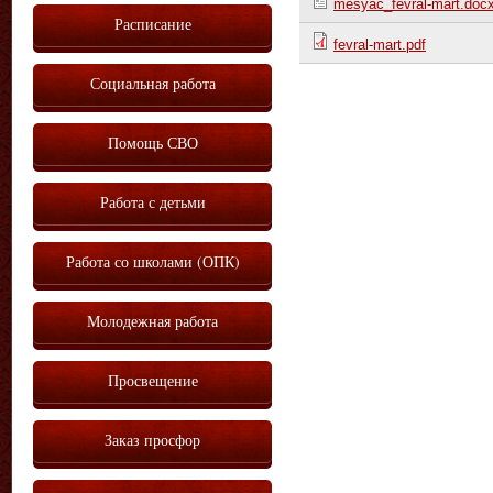
mesyac_fevral-mart.doc
Расписание
fevral-mart.pdf
Социальная работа
Помощь СВО
Работа с детьми
Работа со школами (ОПК)
Молодежная работа
Просвещение
Заказ просфор