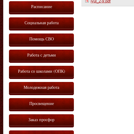
iyul_2-9.pdf
Расписание
Социальная работа
Помощь СВО
Работа с детьми
Работа со школами (ОПК)
Молодежная работа
Просвещение
Заказ просфор