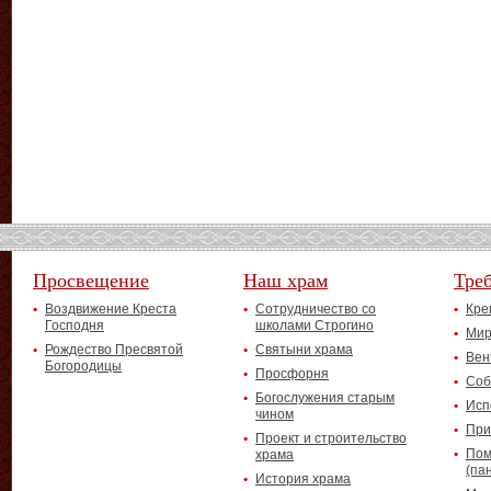
Просвещение
Наш храм
Тре
Воздвижение Креста
Сотрудничество со
Кре
Господня
школами Строгино
Мир
Рождество Пресвятой
Святыни храма
Вен
Богородицы
Просфорня
Соб
Богослужения старым
Исп
чином
При
Проект и строительство
Пом
храма
(па
История храма