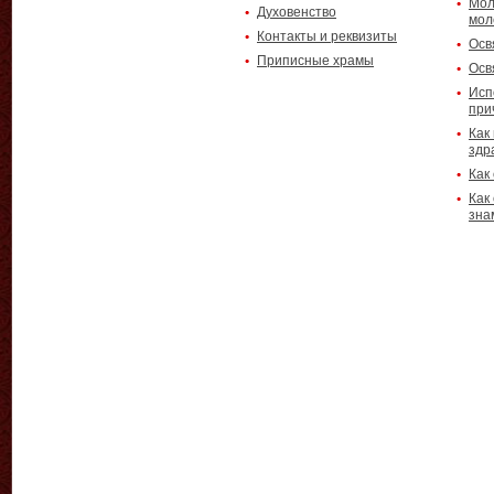
Мол
Духовенство
мол
Контакты и реквизиты
Осв
Приписные храмы
Осв
Исп
при
Как
здр
Как
Как
зна