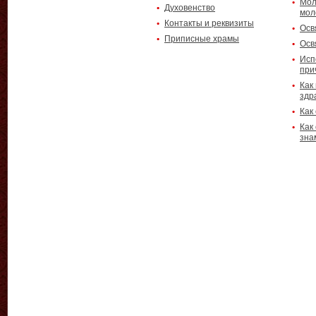
Мол
Духовенство
мол
Контакты и реквизиты
Осв
Приписные храмы
Осв
Исп
при
Как
здр
Как
Как
зна