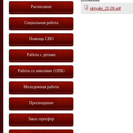
Вложение
Расписание
oktyabr_22-29.pdf
Социальная работа
Помощь СВО
Работа с детьми
Работа со школами (ОПК)
Молодежная работа
Просвещение
Заказ просфор