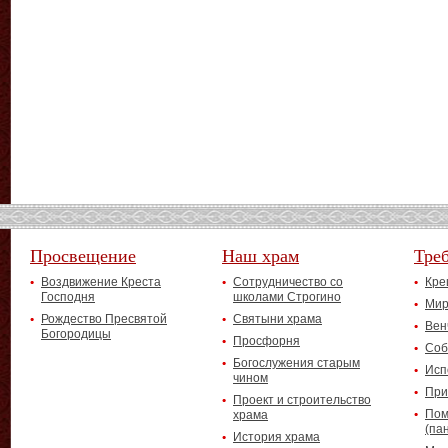
Просвещение
Наш храм
Тре
Воздвижение Креста
Сотрудничество со
Кре
Господня
школами Строгино
Мир
Рождество Пресвятой
Святыни храма
Вен
Богородицы
Просфорня
Соб
Богослужения старым
Исп
чином
При
Проект и строительство
Пом
храма
(па
История храма