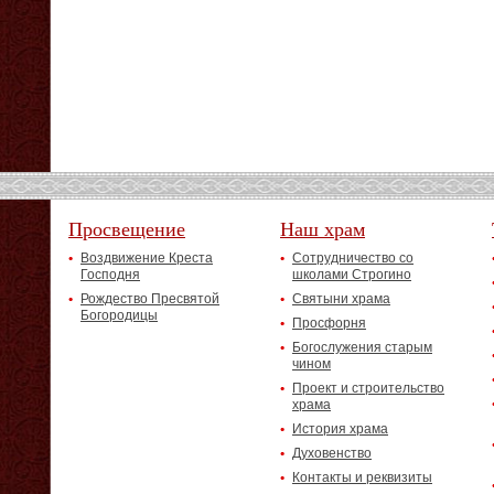
Просвещение
Наш храм
Воздвижение Креста
Сотрудничество со
Господня
школами Строгино
Рождество Пресвятой
Святыни храма
Богородицы
Просфорня
Богослужения старым
чином
Проект и строительство
храма
История храма
Духовенство
Контакты и реквизиты