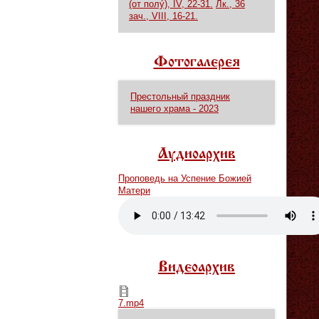
(от полу́), IV, 22-31.
Лк., 36
зач., VIII, 16-21.
Фотогалерея
Престольный праздник
нашего храма - 2023
Аудиоархив
Проповедь на Успение Божией
Матери
Vm
P
Видеоархив
7.mp4
7.mp4