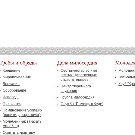
Требы и обряды
Дела милосердия
Молоде
Крещение
Сестричество во имя
Молодежн
святых Царственных
Миропомазание
Футбольн
страстотерпцев
Венчание
Клуб "Кр
Центр тюремного
Соборование
служения
Исповедь
Группа милосердия
Причастие
Служба "Помощь в беде"
Поминовение усопших
(панихида, сорокоуст)
Молебен (как заказать
молебен)
Освятить квартиру