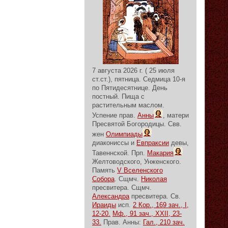
7 августа 2026 г. ( 25 июля
ст.ст.), пятница.
Седмица 10-я
по Пятидесятнице.
День
постный.
Пища с
растительным маслом.
Успение прав.
Анны
, матери
Пресвятой Богородицы. Свв.
жен
Олимпиады
диакониссы и
Евпраксии
девы,
Тавеннской. Прп.
Макария
Желтоводского, Унженского.
Память
V Вселенского
Собора
. Сщмч.
Николая
пресвитера. Сщмч.
Александра
пресвитера. Св.
Ираиды
исп.
2 Кор., 169 зач., I,
12-20.
Мф., 91 зач., XXII, 23-
33.
Прав. Анны:
Гал., 210 зач.