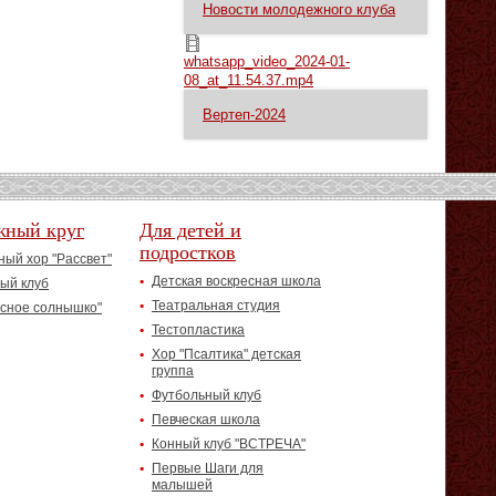
Новости молодежного клуба
whatsapp_video_2024-01-08_at_11.54.37.mp4
whatsapp_video_2024-01-
08_at_11.54.37.mp4
Вертеп-2024
жный круг
Для детей и
подростков
ый хор "Рассвет"
Детская воскресная школа
ый клуб
Театральная студия
асное солнышко"
Тестопластика
Хор "Псалтика" детская
группа
Футбольный клуб
Певческая школа
Конный клуб "ВСТРЕЧА"
Первые Шаги для
малышей