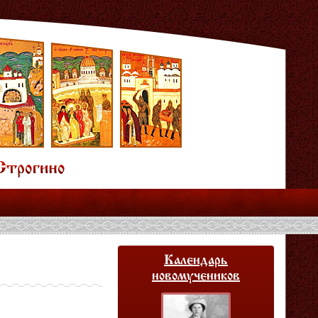
Календарь
новомучеников