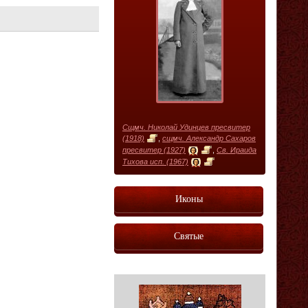
Сщмч. Николай Удинцев пресвитер
(1918)
,
сщмч. Александр Сахаров
пресвитер (1927)
,
Св. Ираида
Тихова исп. (1967)
Иконы
Святые