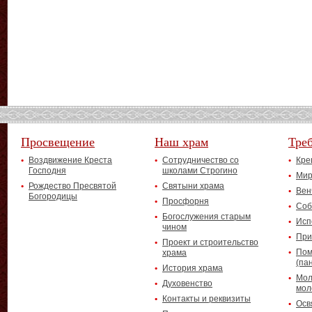
Просвещение
Наш храм
Тре
Воздвижение Креста
Сотрудничество со
Кре
Господня
школами Строгино
Мир
Рождество Пресвятой
Святыни храма
Вен
Богородицы
Просфорня
Соб
Богослужения старым
Исп
чином
При
Проект и строительство
Пом
храма
(па
История храма
Мол
Духовенство
мол
Контакты и реквизиты
Осв