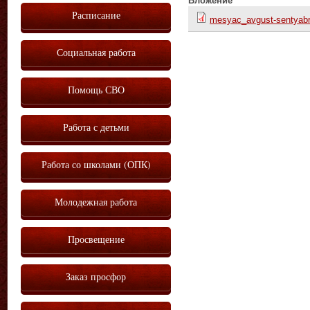
Вложение
Расписание
mesyac_avgust-sentyabr
Социальная работа
Помощь СВО
Работа с детьми
Работа со школами (ОПК)
Молодежная работа
Просвещение
Заказ просфор