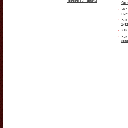
Приписные храмы
Осв
Исп
при
Как
здр
Как
Как
зна