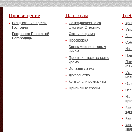
Просвещение
Наш храм
Тре
Воздвижение Креста
Сотрудничество со
Кре
Господня
школами Строгино
Мир
Рождество Пресвятой
Святыни храма
Вен
Богородицы
Просфорня
Соб
Богослужения старым
Исп
чином
При
Проект и строительство
Пом
храма
(па
История храма
Мол
Духовенство
мол
Контакты и реквизиты
Осв
Приписные храмы
Осв
Исп
при
Как
здр
Как
Как
зна