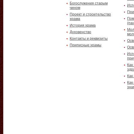
Богослужения старым
Исп
чином
При
Проект и строительство
Пом
храма
(па
История храма
Мол
Духовенство
мол
Контакты и реквизиты
Осв
Приписные храмы
Осв
Исп
при
Как
здр
Как
Как
зна