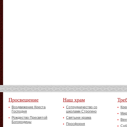
Просвещение
Наш храм
Тре
Воздвижение Креста
Сотрудничество со
Кре
Господня
школами Строгино
Мир
Рождество Пресвятой
Святыни храма
Вен
Богородицы
Просфорня
Соб