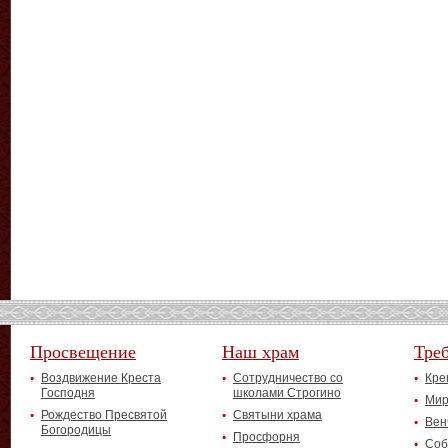
Просвещение
Наш храм
Тре
Воздвижение Креста
Сотрудничество со
Кре
Господня
школами Строгино
Мир
Рождество Пресвятой
Святыни храма
Вен
Богородицы
Просфорня
Соб