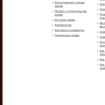
Богослужения старым
Исп
чином
При
Проект и строительство
Пом
храма
(па
История храма
Мол
Духовенство
мол
Контакты и реквизиты
Осв
Приписные храмы
Осв
Исп
при
Как
здр
Как
Как
зна