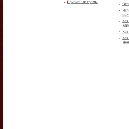
Приписные храмы
Осв
Исп
при
Как
здр
Как
Как
зна