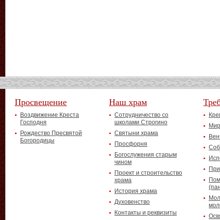
Просвещение
Наш храм
Тре
Воздвижение Креста
Сотрудничество со
Кре
Господня
школами Строгино
Мир
Рождество Пресвятой
Святыни храма
Вен
Богородицы
Просфорня
Соб
Богослужения старым
Исп
чином
При
Проект и строительство
Пом
храма
(па
История храма
Мол
Духовенство
мол
Контакты и реквизиты
Осв