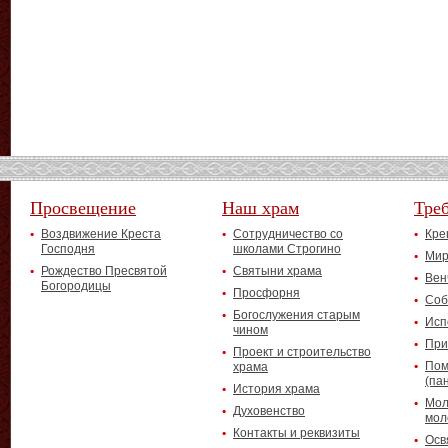
Просвещение
Наш храм
Тре
Воздвижение Креста
Сотрудничество со
Кре
Господня
школами Строгино
Мир
Рождество Пресвятой
Святыни храма
Вен
Богородицы
Просфорня
Соб
Богослужения старым
Исп
чином
При
Проект и строительство
Пом
храма
(па
История храма
Мол
Духовенство
мол
Контакты и реквизиты
Осв