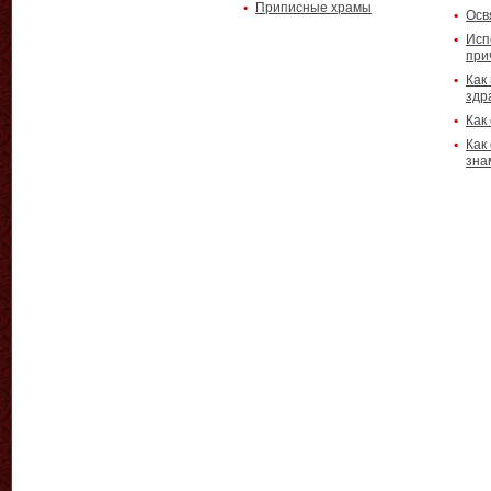
Приписные храмы
Осв
Исп
при
Как
здр
Как
Как
зна