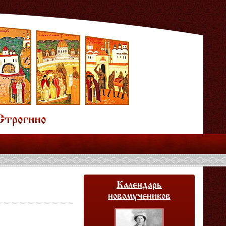
Календарь
новомучеников