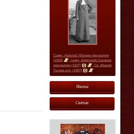
Сщмч. Николай Удинцев пресвитер
(1918)
,
сщмч. Александр Сахаров
пресвитер (1927)
,
Св. Ираида
Тихова исп. (1967)
Иконы
Святые