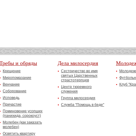
Требы и обряды
Дела милосердия
Молоде
Крещение
Сестричество во имя
Молодежн
святых Царственных
Миропомазание
Футбольн
страстотерпцев
Венчание
Клуб "Кр
Центр тюремного
Соборование
служения
Исповедь
Группа милосердия
Причастие
Служба "Помощь в беде"
Поминовение усопших
(панихида, сорокоуст)
Молебен (как заказать
молебен)
Освятить квартиру