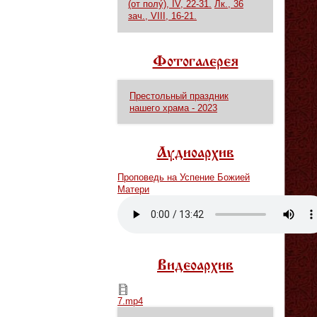
(от полу́), IV, 22-31.
Лк., 36
зач., VIII, 16-21.
Фотогалерея
Престольный праздник
нашего храма - 2023
Аудиоархив
Проповедь на Успение Божией
Матери
Vm
P
Видеоархив
7.mp4
7.mp4