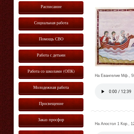
Расписание
Социальная работа
Помощь СВО
Работа с детьми
Работа со школами (ОПК)
На Евангелие Мф., 59
Молодежная работа
Vm
P
Просвещение
Заказ просфор
На Апостол 1 Кор., 12