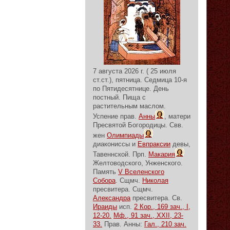
7 августа 2026 г. ( 25 июля
ст.ст.), пятница.
Седмица 10-я
по Пятидесятнице.
День
постный.
Пища с
растительным маслом.
Успение прав.
Анны
, матери
Пресвятой Богородицы. Свв.
жен
Олимпиады
диакониссы и
Евпраксии
девы,
Тавеннской. Прп.
Макария
Желтоводского, Унженского.
Память
V Вселенского
Собора
. Сщмч.
Николая
пресвитера. Сщмч.
Александра
пресвитера. Св.
Ираиды
исп.
2 Кор., 169 зач., I,
12-20.
Мф., 91 зач., XXII, 23-
33.
Прав. Анны:
Гал., 210 зач.