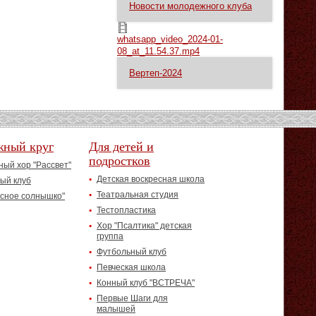
Новости молодежного клуба
whatsapp_video_2024-01-08_at_11.54.37.mp4
whatsapp_video_2024-01-
08_at_11.54.37.mp4
Вертеп-2024
жный круг
Для детей и
подростков
ый хор "Рассвет"
Детская воскресная школа
ый клуб
Театральная студия
асное солнышко"
Тестопластика
Хор "Псалтика" детская
группа
Футбольный клуб
Певческая школа
Конный клуб "ВСТРЕЧА"
Первые Шаги для
малышей