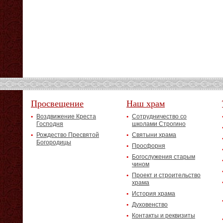
Просвещение
Наш храм
Воздвижение Креста
Сотрудничество со
Господня
школами Строгино
Рождество Пресвятой
Святыни храма
Богородицы
Просфорня
Богослужения старым
чином
Проект и строительство
храма
История храма
Духовенство
Контакты и реквизиты