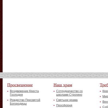
Просвещение
Наш храм
Тре
Воздвижение Креста
Сотрудничество со
Кре
Господня
школами Строгино
Мир
Рождество Пресвятой
Святыни храма
Вен
Богородицы
Просфорня
Соб