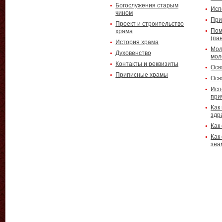
Богослужения старым
Исп
чином
При
Проект и строительство
Пом
храма
(па
История храма
Мол
Духовенство
мол
Контакты и реквизиты
Осв
Приписные храмы
Осв
Исп
при
Как
здр
Как
Как
зна