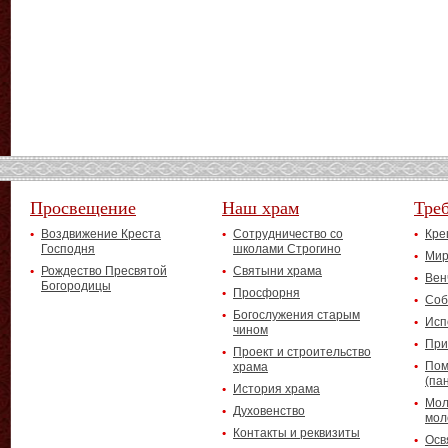
Просвещение
Наш храм
Тре
Воздвижение Креста
Сотрудничество со
Кре
Господня
школами Строгино
Мир
Рождество Пресвятой
Святыни храма
Вен
Богородицы
Просфорня
Соб
Богослужения старым
Исп
чином
При
Проект и строительство
Пом
храма
(па
История храма
Мол
Духовенство
мол
Контакты и реквизиты
Осв