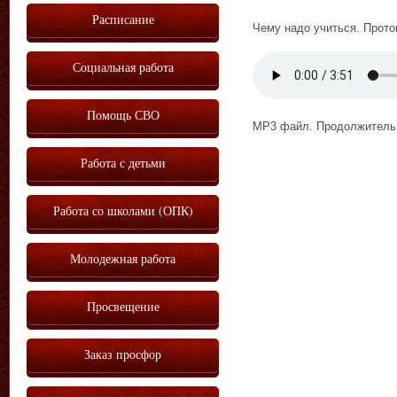
Расписание
Чему надо учиться. Прото
Социальная работа
Vm
P
Помощь СВО
MP3 файл. Продолжительн
Работа с детьми
Работа со школами (ОПК)
Молодежная работа
Просвещение
Заказ просфор