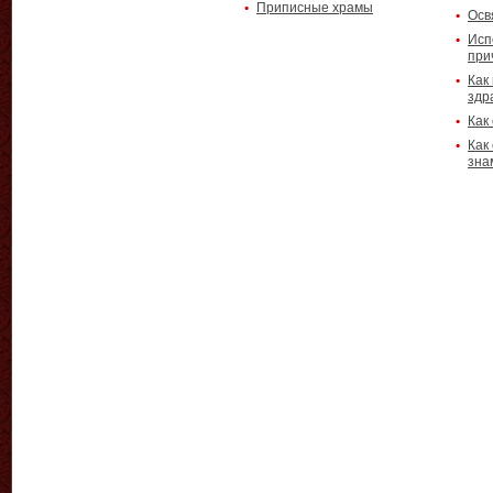
Приписные храмы
Осв
Исп
при
Как
здр
Как
Как
зна