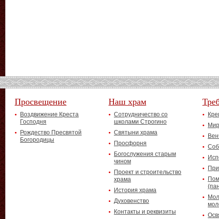
Просвещение
Наш храм
Тре
Воздвижение Креста
Сотрудничество со
Кре
Господня
школами Строгино
Мир
Рождество Пресвятой
Святыни храма
Вен
Богородицы
Просфорня
Соб
Богослужения старым
Исп
чином
При
Проект и строительство
Пом
храма
(па
История храма
Мол
Духовенство
мол
Контакты и реквизиты
Осв