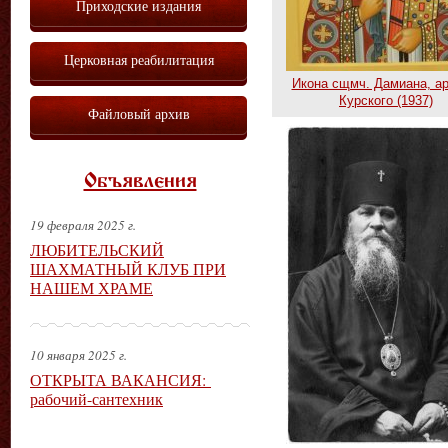
Приходские издания
Церковная реабилитация
Икона сщмч. Дамиана, ар
Курского (1937)
Файловый архив
Объявления
19 февраля 2025 г.
ЛЮБИТЕЛЬСКИЙ
ШАХМАТНЫЙ КЛУБ ПРИ
НАШЕМ ХРАМЕ
10 января 2025 г.
ОТКРЫТА ВАКАНСИЯ:
рабочий-сантехник