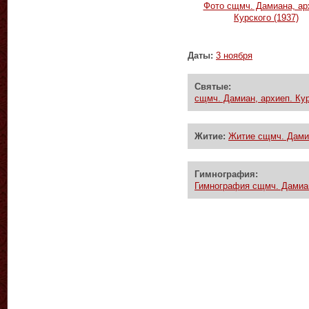
Фото сщмч. Дамиана, ар
Курского (1937)
Даты:
3 ноября
Святые:
сщмч. Дамиан, архиеп. Кур
Житие:
Житие сщмч. Дамиа
Гимнография:
Гимнография сщмч. Дамиана